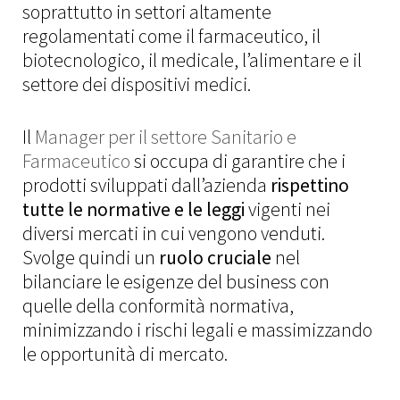
soprattutto in settori altamente
News
regolamentati come il farmaceutico, il
biotecnologico, il medicale, l’alimentare e il
Knowledge Center
settore dei dispositivi medici.
Report
Il
Manager per il settore Sanitario e
Contattaci
Farmaceutico
si occupa di garantire che i
prodotti sviluppati dall’azienda
rispettino
tutte le normative e le leggi
vigenti nei
diversi mercati in cui vengono venduti.
OFFERTE DI LAVORO
Svolge quindi un
ruolo cruciale
nel
MY WYSER LOGIN
bilanciare le esigenze del business con
quelle della conformità normativa,
INVIA IL TUO CV
minimizzando i rischi legali e massimizzando
le opportunità di mercato.
LINKEDIN