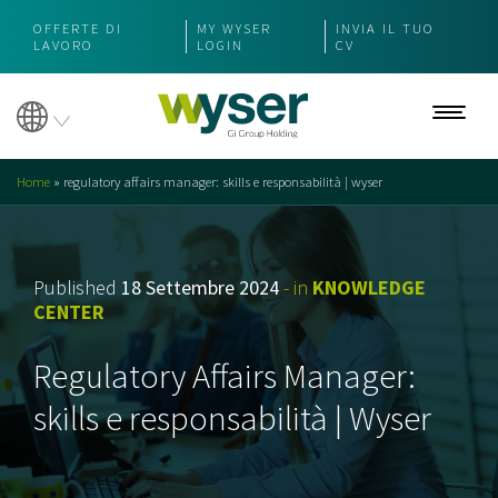
OFFERTE DI
MY WYSER
INVIA IL TUO
LAVORO
LOGIN
CV
Manager
Home
»
regulatory affairs manager: skills e responsabilità | wyser
Offerte di lavoro
Specializzazioni
Lavora con noi
Published
18 Settembre 2024
- in
KNOWLEDGE
CENTER
Consulenza di carriera
Regulatory Affairs Manager:
Executive
skills e responsabilità | Wyser
Leader community