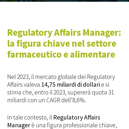
Aziende
Ricerca & Selezione
Assessment Center
Regulatory Affairs Manager:
Mappatura del mercato
la figura chiave nel settore
Metodologia Executive
farmaceutico e alimentare
Servizi Executive
Industries Executive
Nel 2023, il mercato globale dei Regulatory
Affairs valeva
14,75 miliardi di dollari
e si
Noi
stima che, entro il 2023, supererà quota 31
Il Gruppo
miliardi con un CAGR dell’8,6%.
Lavora con noi
In tale contesto, il
Regulatory Affairs
Manager
è una figura professionale chiave,
Insight