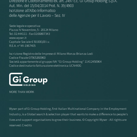
Direzione e Coordinamento ex. art. 2497 c.c. Gi Group Holding S.p.A.
Aut. Min. del 15/04/2014 Prot. N. 39/4903
Iscrizione all'Albo Informatico
delle Agenzie per il Lavoro – Sez. IV
Sede legale e operativa:
Piazza IV Novembre, 5 - 20124 Milano
Tel. 02.444111 - Fax 02.66807343
www.wyser.it
Capitale Sociale € 50.000,00 i.v.
R.E.A. n° MI-1967405
Iscrizione Registro delle Imprese di Milano Monza Brianza Lodi
Codice Fiscale 07565260960
Società appartenente al gruppo IVA "Gi Group Holding" 11412450964
Codice destinatario fatturazione elettronica UCN4I0G
MORE THAN WORK
Wyser part of Gi Group Holding, first Italian Multinational Company in the Employment
Industry, is a Global search & selection player that wants to make a difference to people's
lives and support organisations to grow their business. © Copyright Wyser - All rights are
reserved.
Credits